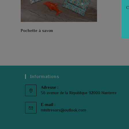
C
Pochette à savon
Informations
Adresse :
56 avenue de la République 92000 Nanterre
E-mail :
S’ouvre
minitresors@outlook.com
dans
votre
application