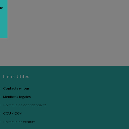
ne
Liens Utiles
Contactez-nous
Mentions légales
Politique de confidentialité
CGU / CGV
Politique de retours