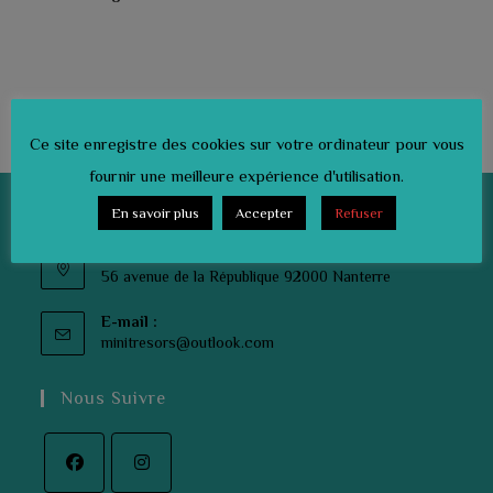
Ce site enregistre des cookies sur votre ordinateur pour vous
fournir une meilleure expérience d'utilisation.
En savoir plus
Accepter
Refuser
Informations
Adresse :
56 avenue de la République 92000 Nanterre
E-mail :
S’ouvre
minitresors@outlook.com
dans
votre
Nous Suivre
application